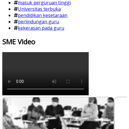
masuk perguruan tinggi
Universitas terbuka
pendidikan kesetaraan
perlindungan guru
kekerasan pada guru
SME Video