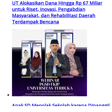
UT Alokasikan Dana Hingga Rp 67 Miliar
untuk Riset, Inovasi, Pengabdian
Masyarakat, dan Rehabilitasi Daerah
Terdampak Bencana
Anak SD Menolak Sekolah karena Dipanggil
“Bodoh”: Webinar PGSD UT Soroti Darurat