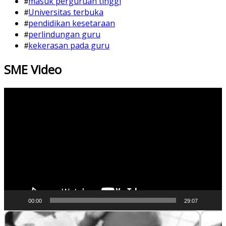
masuk perguruan tinggi
Universitas terbuka
pendidikan kesetaraan
perlindungan guru
kekerasan pada guru
SME Video
Video
Player
00:00
29:07