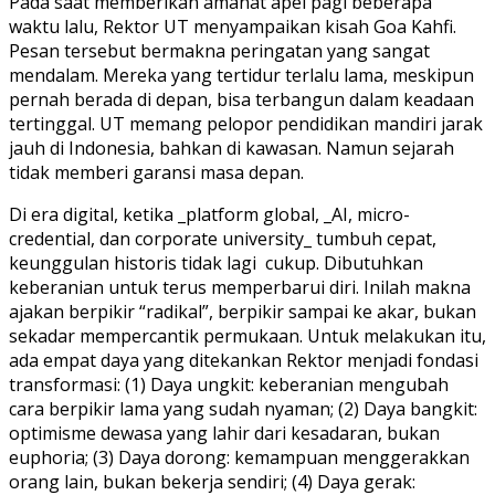
Pada saat memberikan amanat apel pagi beberapa
waktu lalu, Rektor UT menyampaikan kisah Goa Kahfi.
Pesan tersebut bermakna peringatan yang sangat
mendalam. Mereka yang tertidur terlalu lama, meskipun
pernah berada di depan, bisa terbangun dalam keadaan
tertinggal. UT memang pelopor pendidikan mandiri jarak
jauh di Indonesia, bahkan di kawasan. Namun sejarah
tidak memberi garansi masa depan.
Di era digital, ketika _platform global, _AI, micro-
credential, dan corporate university_ tumbuh cepat,
keunggulan historis tidak lagi cukup. Dibutuhkan
keberanian untuk terus memperbarui diri. Inilah makna
ajakan berpikir “radikal”, berpikir sampai ke akar, bukan
sekadar mempercantik permukaan. Untuk melakukan itu,
ada empat daya yang ditekankan Rektor menjadi fondasi
transformasi: (1) Daya ungkit: keberanian mengubah
cara berpikir lama yang sudah nyaman; (2) Daya bangkit:
optimisme dewasa yang lahir dari kesadaran, bukan
euphoria; (3) Daya dorong: kemampuan menggerakkan
orang lain, bukan bekerja sendiri; (4) Daya gerak: