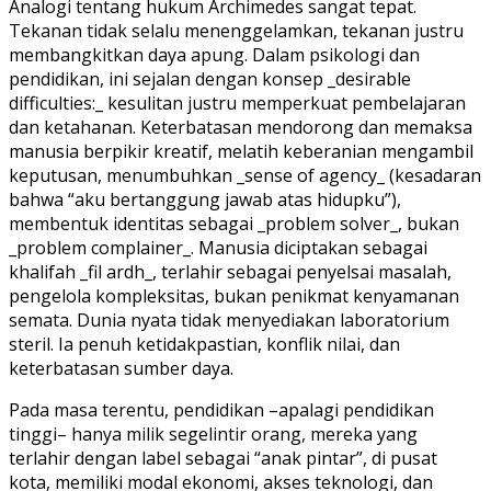
Analogi tentang hukum Archimedes sangat tepat.
Tekanan tidak selalu menenggelamkan, tekanan justru
membangkitkan daya apung. Dalam psikologi dan
pendidikan, ini sejalan dengan konsep _desirable
difficulties:_ kesulitan justru memperkuat pembelajaran
dan ketahanan. Keterbatasan mendorong dan memaksa
manusia berpikir kreatif, melatih keberanian mengambil
keputusan, menumbuhkan _sense of agency_ (kesadaran
bahwa “aku bertanggung jawab atas hidupku”),
membentuk identitas sebagai _problem solver_, bukan
_problem complainer_. Manusia diciptakan sebagai
khalifah _fil ardh_, terlahir sebagai penyelsai masalah,
pengelola kompleksitas, bukan penikmat kenyamanan
semata. Dunia nyata tidak menyediakan laboratorium
steril. Ia penuh ketidakpastian, konflik nilai, dan
keterbatasan sumber daya.
Pada masa terentu, pendidikan –apalagi pendidikan
tinggi– hanya milik segelintir orang, mereka yang
terlahir dengan label sebagai “anak pintar”, di pusat
kota, memiliki modal ekonomi, akses teknologi, dan