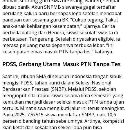
Ahmad, seorang guru SMA di Serang, Banten, sempat
dibuat panik. Akun SNPMB siswanya gagal terdaftar
berulang kali. Ia baru bernapas lega setelah mendapat
panduan dari sesama guru BK. “Cukup tegang. Takut
anak-anak kehilangan kesempatan,” ujarnya. Cerita
berbeda datang dari Hendra, siswa sekolah swasta di
perbatasan Tangerang. Setelah dinyatakan eligible, ia
merasa peluang masa depannya terbuka lebar. “Ini
kesempatan emas masuk PTN tanpa tes,” katanya.
PDSS, Gerbang Utama Masuk PTN Tanpa Tes
Saat ini, ribuan SMA di seluruh Indonesia tengah sibuk
mengisi PDSS, tahap kunci dalam Seleksi Nasional
Berdasarkan Prestasi (SNBP). Melalui PDSS, sekolah
menginput nilai rapor siswa selama lima semester yang
kemudian menjadi dasar seleksi masuk PTN tanpa ujian
tertulis. Minat siswa mengikuti jalur ini terus meningkat.
Pada 2025, 776.515 siswa mendaftar SNBP, naik 10,6
persen dibanding tahun sebelumnya. Artinya, kompetisi
kian ketat dan kesalahan sekecil apa pun bisa