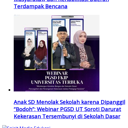
Terdampak Bencana
Anak SD Menolak Sekolah karena Dipanggil
“Bodoh”: Webinar PGSD UT Soroti Darurat
Kekerasan Tersembunyi di Sekolah Dasar