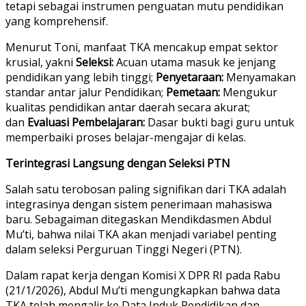
tetapi sebagai instrumen penguatan mutu pendidikan
yang komprehensif.
Menurut Toni, manfaat TKA mencakup empat sektor
krusial, yakni
Seleksi:
Acuan utama masuk ke jenjang
pendidikan yang lebih tinggi;
Penyetaraan:
Menyamakan
standar antar jalur Pendidikan;
Pemetaan:
Mengukur
kualitas pendidikan antar daerah secara akurat;
dan
Evaluasi Pembelajaran:
Dasar bukti bagi guru untuk
memperbaiki proses belajar-mengajar di kelas.
Terintegrasi Langsung dengan Seleksi PTN
Salah satu terobosan paling signifikan dari TKA adalah
integrasinya dengan sistem penerimaan mahasiswa
baru. Sebagaiman ditegaskan Mendikdasmen Abdul
Mu’ti, bahwa nilai TKA akan menjadi variabel penting
dalam seleksi Perguruan Tinggi Negeri (PTN).
Dalam rapat kerja dengan Komisi X DPR RI pada Rabu
(21/1/2026), Abdul Mu’ti mengungkapkan bahwa data
TKA telah mengalir ke Data Induk Pendidikan dan